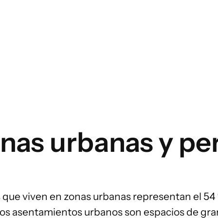
ÁREAS DE INTERVENCIÓN ALIMENTARIA
Entorno alimentario
Gobernanza alimentaria
Producción alimentaria
onas urbanas y pe
Cadenas de suministro
alimentario
Consumo alimentario
 que viven en zonas urbanas representan
el 54
, los asentamientos urbanos son espacios de gr