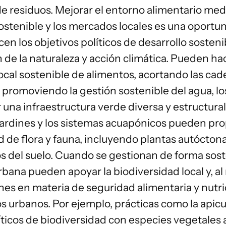
e residuos. Mejorar el entorno alimentario medi
ostenible y los mercados locales es una oportu
ncen los
objetivos políticos
de desarrollo sosteni
 de la naturaleza y acción climática. Pueden h
ocal sostenible de alimentos, acortando las ca
 promoviendo la gestión sostenible del agua, los 
 una infraestructura verde diversa y estructura
 jardines y los sistemas acuapónicos pueden pro
 de flora y fauna, incluyendo plantas autóctona
s del suelo. Cuando se gestionan de forma soste
urbana
pueden apoyar la biodiversidad local y, a
s en materia de seguridad alimentaria y nutric
s urbanos. Por ejemplo, prácticas como la apicu
íticos de biodiversidad con especies vegetale