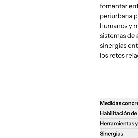
fomentar ent
periurbana 
humanos y ma
sistemas de a
sinergias ent
los retos rel
Medidas concre
El desarrollo de 
Habilitación d
fomentarse medi
El avance de la 
Herramientas y
Establecer
p
capacidad institu
Las herramientas
Sinergias
vertederos, 
rápida urbanizac