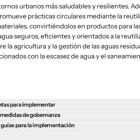
ornos urbanos más saludables y resilientes. Ade
promueve
prácticas circulares
mediante la reutil
teriales, convirtiéndolos en productos para la
gua seguros, eficientes y orientados a la reuti
re la agricultura y la gestión de las aguas residu
acionados con la escasez de agua y el saneamien
tas para implementar
la agricultura urbana y periurbana, así como la mejora de los
e medidas de gobernanza
ante las siguientes medidas:
agricultura urbana y periurbana requiere marcos de gobernan
 guías para la implementación
rohibiciones sobre los residuos orgánicos
que impidan el envío
cional y permitan el desarrollo de sistemas alimentarios resi
 y guías clave para apoyar la implementación exitosa de la a
animando a los minoristas y otros actores de la cadena de sumi
ión: