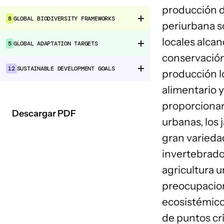
producción d
8
GLOBAL BIODIVERSITY FRAMEWORKS
periurbana s
locales alca
5
GLOBAL ADAPTATION TARGETS
conservación
12
SUSTAINABLE DEVELOPMENT GOALS
producción l
alimentario y
proporcionar
Descargar PDF
urbanas, los
gran variedad
invertebrado
agricultura 
preocupacione
ecosistémico
de puntos cr