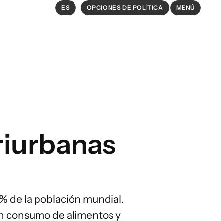
ES
OPCIONES DE POLÍTICA
MENÚ
EXPLORAR
Opciones políticas en agricultura
y sistemas alimentarios
Conexiones
riurbanas
 %
de la población mundial.
an consumo de alimentos y