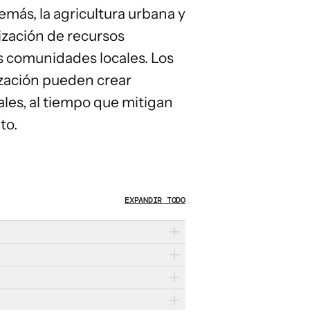
más, la agricultura urbana y
ización de recursos
s comunidades locales. Los
lización pueden crear
ales
, al tiempo que mitigan
to.
EXPANDIR TODO
 mercados locales, pueden
za eficaces que mejoren la
 de residuos alimentarios a los
lientes y sostenibles en entornos en
gricultura en zonas urbanas y
nistro a reducir sus residuos