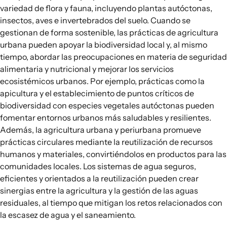
variedad de flora y fauna, incluyendo plantas autóctonas,
insectos, aves e invertebrados del suelo. Cuando se
gestionan de forma sostenible, las prácticas
de agricultura
urbana
pueden apoyar la biodiversidad local y, al mismo
tiempo, abordar las preocupaciones en materia de seguridad
alimentaria y nutricional y mejorar los servicios
ecosistémicos urbanos. Por ejemplo, prácticas como la
apicultura y el establecimiento de puntos críticos de
biodiversidad con especies vegetales autóctonas pueden
fomentar entornos urbanos más saludables y resilientes.
Además, la agricultura urbana y periurbana promueve
prácticas circulares
mediante la reutilización de recursos
humanos y materiales, convirtiéndolos en productos para las
comunidades locales. Los sistemas de agua seguros,
eficientes y orientados a la reutilización pueden crear
sinergias entre la agricultura y la gestión de las aguas
residuales
, al tiempo que mitigan los retos relacionados con
la escasez de agua y el saneamiento.