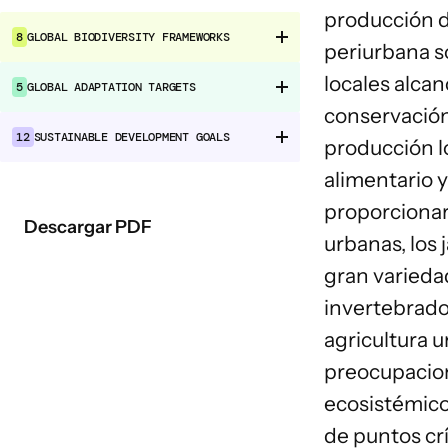
producción d
8
GLOBAL BIODIVERSITY FRAMEWORKS
periurbana s
locales alca
5
GLOBAL ADAPTATION TARGETS
conservación
12
SUSTAINABLE DEVELOPMENT GOALS
producción l
alimentario y
proporcionar
Descargar PDF
urbanas, los
gran variedad
invertebrado
agricultura 
preocupacione
ecosistémico
de puntos cr