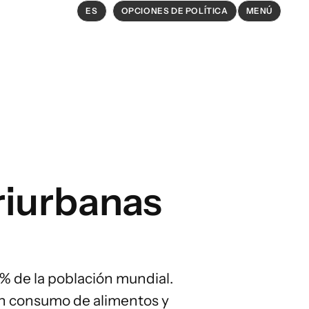
ES
OPCIONES DE POLÍTICA
MENÚ
EXPLORAR
Opciones políticas en agricultura
y sistemas alimentarios
Conexiones
riurbanas
 %
de la población mundial.
an consumo de alimentos y