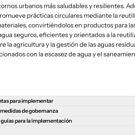
ornos urbanos más saludables y resilientes. Ade
promueve
prácticas circulares
mediante la reutil
teriales, convirtiéndolos en productos para la
gua seguros, eficientes y orientados a la reuti
re la agricultura y la gestión de las aguas residu
acionados con la escasez de agua y el saneamien
tas para implementar
la agricultura urbana y periurbana, así como la mejora de los
e medidas de gobernanza
ante las siguientes medidas:
agricultura urbana y periurbana requiere marcos de gobernan
 guías para la implementación
rohibiciones sobre los residuos orgánicos
que impidan el envío
cional y permitan el desarrollo de sistemas alimentarios resi
 y guías clave para apoyar la implementación exitosa de la a
animando a los minoristas y otros actores de la cadena de sumi
ión: