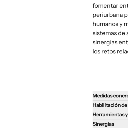
fomentar ent
periurbana 
humanos y ma
sistemas de a
sinergias ent
los retos rel
Medidas concre
El desarrollo de 
Habilitación d
fomentarse medi
El avance de la 
Herramientas y
Establecer
p
capacidad institu
Las herramientas
Sinergias
vertederos, 
rápida urbanizac