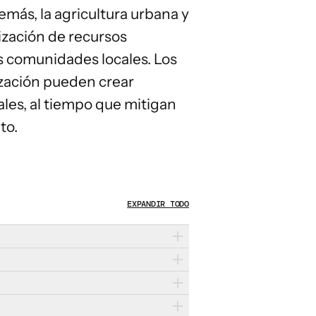
más, la agricultura urbana y
ización de recursos
s comunidades locales. Los
lización pueden crear
ales
, al tiempo que mitigan
to.
EXPANDIR TODO
 mercados locales, pueden
za eficaces que mejoren la
 de residuos alimentarios a los
lientes y sostenibles en entornos en
gricultura en zonas urbanas y
nistro a reducir sus residuos