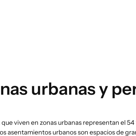
ÁREAS DE INTERVENCIÓN ALIMENTARIA
Entorno alimentario
Gobernanza alimentaria
Producción alimentaria
onas urbanas y pe
Cadenas de suministro
alimentario
Consumo alimentario
 que viven en zonas urbanas representan
el 54
, los asentamientos urbanos son espacios de gr