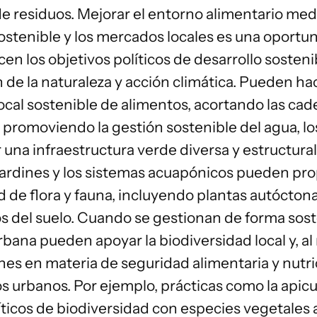
e residuos. Mejorar el entorno alimentario medi
ostenible y los mercados locales es una oportu
ncen los
objetivos políticos
de desarrollo sosteni
 de la naturaleza y acción climática. Pueden h
ocal sostenible de alimentos, acortando las ca
 promoviendo la gestión sostenible del agua, los 
 una infraestructura verde diversa y estructura
 jardines y los sistemas acuapónicos pueden pro
 de flora y fauna, incluyendo plantas autóctona
s del suelo. Cuando se gestionan de forma soste
urbana
pueden apoyar la biodiversidad local y, a
s en materia de seguridad alimentaria y nutric
s urbanos. Por ejemplo, prácticas como la apicu
íticos de biodiversidad con especies vegetale