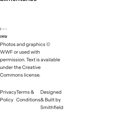
ORGANIZACIONES LÍDERES
ORGANI
Photos and graphics ©
WWF or used with
permission. Text is available
under the Creative
Commons license.
Privacy
Terms &
Designed
Policy
Conditions
& Built by
Smithfield