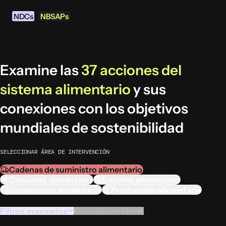
Food Forward
Ir al contenido
NDCs
NBSAPs
&
Examine las
37 acciones del
INFORMACIÓN
sistema alimentario
y sus
Acerca de esta herramienta
conexiones con los objetivos
¿Qué son los NDCs?
¿Qué son las NBSAPs?
mundiales de sostenibilidad
Por qué actuar sobre la agricultura y los
sistemas alimentarios
SELECCIONAR ÁREA DE INTERVENCIÓN
Cadenas de suministro alimentario
ÁREAS DE INTERVENCIÓN ALIMENTARIA
Consumo alimentario
Entorno alimentario
Gobernanza alimentaria
Producción alimentaria
Entorno alimentario
Gobernanza alimentaria
Filtros avanzados
Restablecer filtros
Producción alimentaria