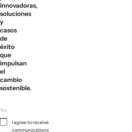
innovadoras,
soluciones
y
casos
de
éxito
que
impulsan
el
cambio
sostenible.
Your email
Consent
I agree to receive
communications