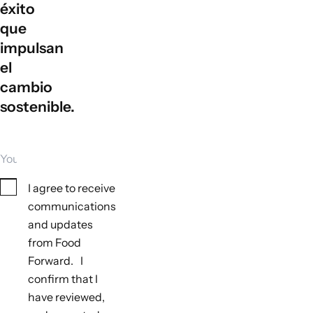
éxito
que
impulsan
el
cambio
sostenible.
Your email
Consent
I agree to receive
communications
and updates
from Food
Forward. I
confirm that I
have reviewed,