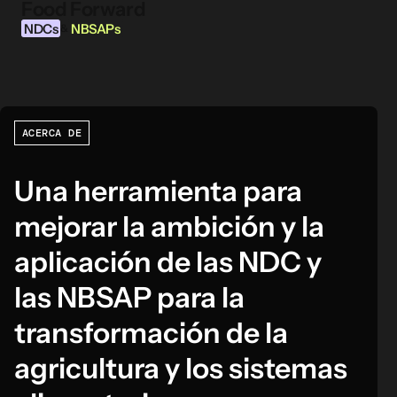
Food Forward
Ir al contenido
NDCs
NBSAPs
&
ACERCA DE
INFORMACIÓN
Acerca de esta herramienta
Una herramienta para
¿Qué son los NDCs?
¿Qué son las NBSAPs?
mejorar la ambición y la
Por qué actuar sobre la agricultura y los
aplicación de las NDC y
sistemas alimentarios
las NBSAP para la
ÁREAS DE INTERVENCIÓN ALIMENTARIA
transformación de la
Entorno alimentario
agricultura y los sistemas
Gobernanza alimentaria
Producción alimentaria