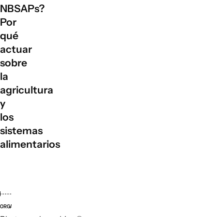
NBSAPs?
Por
qué
actuar
sobre
la
agricultura
y
los
sistemas
alimentarios
ORGANIZACIONES LÍDERES
ORGANI