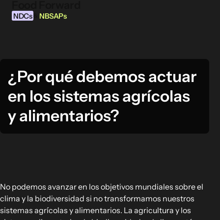
Food Forward
Ir al contenido
NDCs
NBSAPs
&
¿Por qué debemos actuar
INFORMACIÓN
en los sistemas agrícolas
Acerca de esta herramienta
¿Qué son los NDCs?
y alimentarios?
¿Qué son las NBSAPs?
Por qué actuar sobre la agricultura y los
sistemas alimentarios
ÁREAS DE INTERVENCIÓN ALIMENTARIA
No podemos avanzar en los objetivos mundiales sobre el
Entorno alimentario
clima y la biodiversidad si no transformamos nuestros
Gobernanza alimentaria
sistemas agrícolas y alimentarios. La agricultura y los
Producción alimentaria