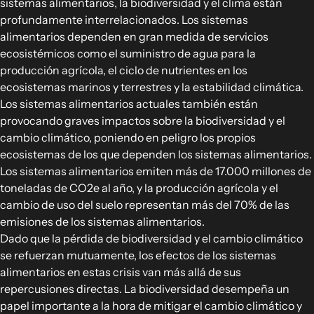
sistemas alimentarios, la biodiversidad y el clima están
Cadenas de suministro alimentario
profundamente interrelacionados. Los sistemas
Consumo alimentario
alimentarios dependen en gran medida de servicios
ecosistémicos como el suministro de agua para la
producción agrícola, el ciclo de nutrientes en los
EXPLORAR
ecosistemas marinos y terrestres y la estabilidad climática.
Opciones políticas en agricultura y
Los sistemas alimentarios actuales también están
sistemas alimentarios
provocando graves impactos sobre la biodiversidad y el
Conexiones
cambio climático, poniendo en peligro los propios
ecosistemas de los que dependen los sistemas alimentarios.
Los sistemas alimentarios emiten más de 17.000 millones de
toneladas de CO2e al año, y la producción agrícola y el
cambio de uso del suelo representan más del 70% de las
emisiones de los sistemas alimentarios.
Dado que la pérdida de biodiversidad y el cambio climático
se refuerzan mutuamente, los efectos de los sistemas
alimentarios en estas crisis van más allá de sus
repercusiones directas. La biodiversidad desempeña un
papel importante a la hora de mitigar el cambio climático y