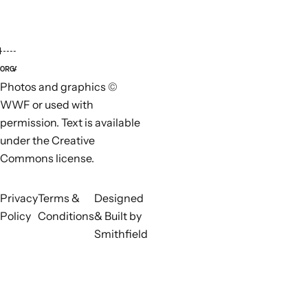
ORGANISATIONS RESPONSABLES
ORGAN
Photos and graphics ©
WWF or used with
permission. Text is available
under the Creative
Commons license.
Privacy
Terms &
Designed
Policy
Conditions
& Built by
Smithfield