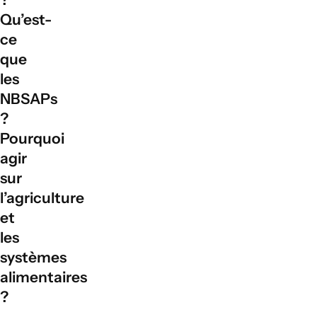
Visite
l'humidité du sol et au stockage de l'eau, ce qui facilite le suivi des
Qu’est-
résultats des stratégies d'adaptation au changement climatique liées
aux eaux souterraines.
ce
que
les
NBSAPs
?
Pourquoi
agir
sur
l’agriculture
et
les
systèmes
alimentaires
?