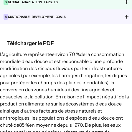
6
GLOBAL ADAPTATION TARGETS
Chaînes d’approvisionnement
alimentaire
8
SUSTAINABLE DEVELOPMENT GOALS
Consommation alimentaire
EXPLORER
Télécharger le PDF
Options politiques dans le domaine de
L’agriculture représente
environ 70 %
de la consommation
l’agriculture et des systèmes
mondiale d’eau douce et est responsable d’une profonde
alimentaires
modification des réseaux fluviaux par les infrastructures
Connexions
agricoles (par exemple, les barrages d’irrigation, les digues
pour protéger les champs des plaines inondables), la
conversion des zones humides à des fins agricoles et
aquacoles, et la pollution. En raison de l’impact négatif de la
production alimentaire sur les écosystèmes d’eau douce,
ainsi que d’autres facteurs de stress naturels et
anthropiques, les populations d’espèces d’eau douce ont
chuté de
85 %
en moyenne depuis 1970. De plus, les eaux