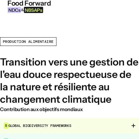
Food Forward
Aller au contenu
NDCs
NBSAPs
&
PRODUCTION ALIMENTAIRE
INFORMATIONS
À propos de cet outil
Transition vers une gestion de
Qu’est-ce que les NDCs ?
l'eau douce respectueuse de
Qu’est-ce que les NBSAPs ?
la nature et résiliente au
Pourquoi agir sur l’agriculture et les
systèmes alimentaires ?
changement climatique
Contribution aux objectifs mondiaux
DOMAINES D’INTERVENTION ALIMENTAIRE
Environnement alimentaire
5
GLOBAL BIODIVERSITY FRAMEWORKS
Gouvernance alimentaire
Production alimentaire