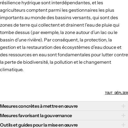
résilience hydrique sont interdépendantes, et les
agriculteurs comptent parmi les gestionnaires les plus
importants au monde des bassins versants, qui sont des
zones de terre qui collectent et drainent l’eau de pluie qui
tombe dessus (par exemple, la zone autour d’un lac ou le
bassin d’une rivière). Par conséquent, la protection, la
gestion et la restauration des écosystèmes d’eau douce et
des ressources en eau sont fondamentales pour lutter contre
la perte de biodiversité, la pollution et le changement
climatique.
TOUT DÉPLIER
Mesures concrètes à mettre en œuvre
Il existe plusieurs mesures concrètes qui peuvent favoriser
Mesures favorisant la gouvernance
une gestion de l’eau douce respectueuse de la nature et
Des politiques de gouvernance efficaces qui renforcent les
Outils et guides pour la mise en œuvre
résiliente au changement climatique :