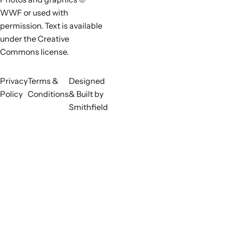
techniques agricoles de séquestration du carbone telles
WWF or used with
que la carbonisation et l’incorporation de la balle.
permission. Text is available
ODD 15 (Vie terrestre) :
Les ressources génétiques du riz
under the Creative
sont conservées et partagées à l’échelle mondiale grâce
Commons license.
à un stockage sécurisé dans des banques de gènes, à un
accès réglementé conformément au Traité international
sur les ressources phytogénétiques pour l’alimentation
Privacy
Terms &
Designed
et l’agriculture, et à la promotion d’un partage juste et
Policy
Conditions
& Built by
équitable des avantages découlant de leur utilisation.
Smithfield