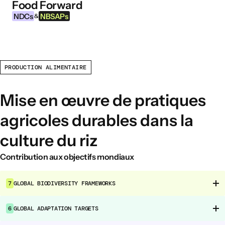
Food Forward
Aller au contenu
NDCs
NBSAPs
&
PRODUCTION ALIMENTAIRE
INFORMATIONS
À propos de cet outil
Mise en œuvre de pratiques
Qu’est-ce que les NDCs ?
agricoles durables dans la
Qu’est-ce que les NBSAPs ?
culture du riz
Pourquoi agir sur l’agriculture et les
systèmes alimentaires ?
Contribution aux objectifs mondiaux
DOMAINES D’INTERVENTION ALIMENTAIRE
7
GLOBAL BIODIVERSITY FRAMEWORKS
Environnement alimentaire
Gouvernance alimentaire
6
GLOBAL ADAPTATION TARGETS
Production alimentaire