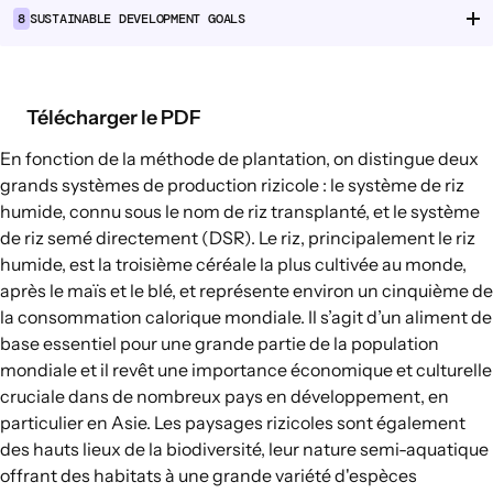
8
SUSTAINABLE DEVELOPMENT GOALS
Chaînes d’approvisionnement
alimentaire
Consommation alimentaire
Télécharger le PDF
EXPLORER
En fonction de la méthode de plantation, on distingue deux
Options politiques dans le domaine de
grands systèmes de production rizicole : le système de riz
humide, connu sous le nom de riz transplanté, et le système
l’agriculture et des systèmes
de riz semé directement (DSR). Le riz, principalement le riz
alimentaires
humide, est la
troisième
céréale
la plus
cultivée au monde,
Connexions
après le maïs et le blé, et représente environ
un cinquième
de
la consommation calorique mondiale. Il s’agit d’un aliment de
base essentiel pour une grande partie de la population
mondiale et il revêt une importance économique et culturelle
cruciale dans de nombreux pays en développement, en
particulier en Asie.
Les paysages rizicoles sont également
des hauts lieux de la biodiversité, leur nature semi-aquatique
offrant des habitats à une grande variété d'espèces