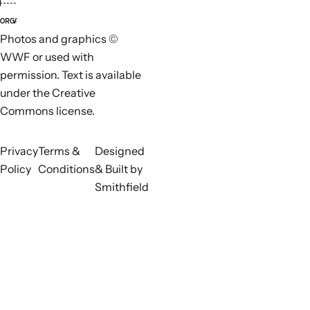
ORGANISATIONS RESPONSABLES
ORGAN
Photos and graphics ©
WWF or used with
permission. Text is available
under the Creative
Commons license.
Privacy
Terms &
Designed
Policy
Conditions
& Built by
Smithfield