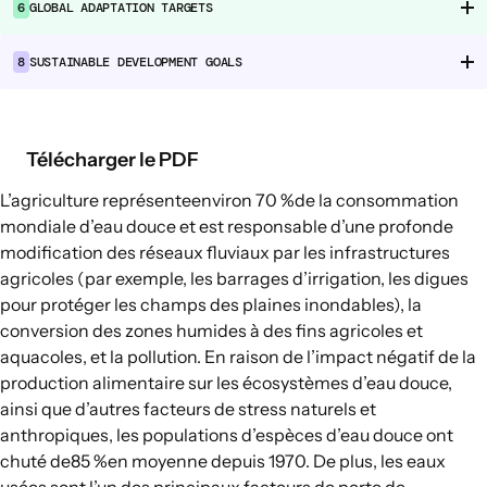
6
GLOBAL ADAPTATION TARGETS
Chaînes d’approvisionnement
alimentaire
8
SUSTAINABLE DEVELOPMENT GOALS
Consommation alimentaire
EXPLORER
Télécharger le PDF
Options politiques dans le domaine de
L’agriculture représente
environ 70 %
de la consommation
l’agriculture et des systèmes
mondiale d’eau douce et est responsable d’une profonde
alimentaires
modification des réseaux fluviaux par les infrastructures
Connexions
agricoles (par exemple, les barrages d’irrigation, les digues
pour protéger les champs des plaines inondables), la
conversion des zones humides à des fins agricoles et
aquacoles, et la pollution. En raison de l’impact négatif de la
production alimentaire sur les écosystèmes d’eau douce,
ainsi que d’autres facteurs de stress naturels et
anthropiques, les populations d’espèces d’eau douce ont
chuté de
85 %
en moyenne depuis 1970. De plus, les eaux