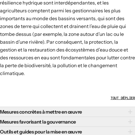
résilience hydrique sont interdépendantes, et les
agriculteurs comptent parmi les gestionnaires les plus
importants au monde des bassins versants, qui sont des
zones de terre qui collectent et drainent l’eau de pluie qui
tombe dessus (par exemple, la zone autour d’un lac ou le
bassin d’une rivière). Par conséquent, la protection, la
gestion et la restauration des écosystèmes d’eau douce et
des ressources en eau sont fondamentales pour lutter contre
la perte de biodiversité, la pollution et le changement
climatique.
TOUT DÉPLIER
Mesures concrètes à mettre en œuvre
Il existe plusieurs mesures concrètes qui peuvent favoriser
Mesures favorisant la gouvernance
une gestion de l’eau douce respectueuse de la nature et
Des politiques de gouvernance efficaces qui renforcent les
Outils et guides pour la mise en œuvre
résiliente au changement climatique :