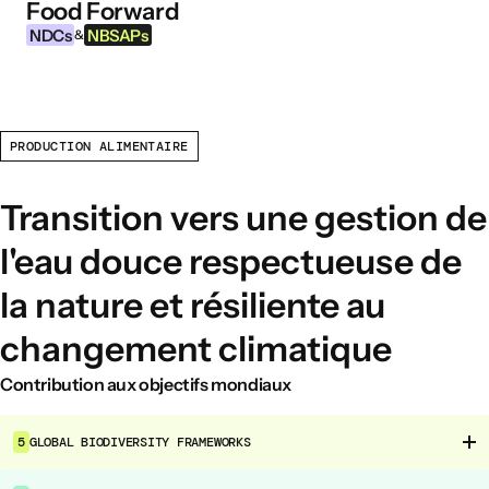
Food Forward
Aller au contenu
NDCs
NBSAPs
&
PRODUCTION ALIMENTAIRE
INFORMATIONS
À propos de cet outil
Transition vers une gestion de
Qu’est-ce que les NDCs ?
l'eau douce respectueuse de
Qu’est-ce que les NBSAPs ?
la nature et résiliente au
Pourquoi agir sur l’agriculture et les
systèmes alimentaires ?
changement climatique
Contribution aux objectifs mondiaux
DOMAINES D’INTERVENTION ALIMENTAIRE
Environnement alimentaire
5
GLOBAL BIODIVERSITY FRAMEWORKS
Gouvernance alimentaire
Production alimentaire