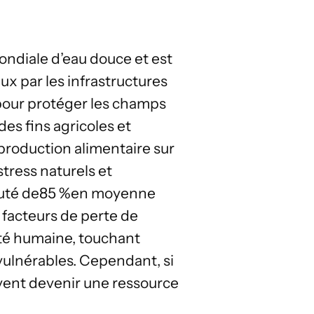
ndiale d’eau douce et est
x par les infrastructures
s pour protéger les champs
es fins agricoles et
a production alimentaire sur
stress naturels et
uté de
85 %
en moyenne
x facteurs de perte de
nté humaine, touchant
vulnérables. Cependant, si
uvent devenir une ressource