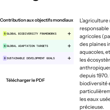
Contribution aux objectifs mondiaux
L’agricultur
responsable 
5
GLOBAL BIODIVERSITY FRAMEWORKS
agricoles (pa
des plaines i
6
GLOBAL ADAPTATION TARGETS
aquacoles, et
8
SUSTAINABLE DEVELOPMENT GOALS
les écosystèm
anthropiques
depuis 1970. 
Télécharger le PDF
biodiversité
particulière
les eaux usé
précieuse.