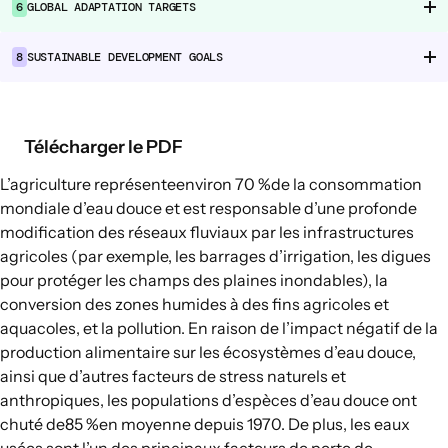
6
GLOBAL ADAPTATION TARGETS
Chaînes d’approvisionnement
alimentaire
8
SUSTAINABLE DEVELOPMENT GOALS
Consommation alimentaire
EXPLORER
Télécharger le PDF
Options politiques dans le domaine de
L’agriculture représente
environ 70 %
de la consommation
l’agriculture et des systèmes
mondiale d’eau douce et est responsable d’une profonde
alimentaires
modification des réseaux fluviaux par les infrastructures
Connexions
agricoles (par exemple, les barrages d’irrigation, les digues
pour protéger les champs des plaines inondables), la
conversion des zones humides à des fins agricoles et
aquacoles, et la pollution. En raison de l’impact négatif de la
production alimentaire sur les écosystèmes d’eau douce,
ainsi que d’autres facteurs de stress naturels et
anthropiques, les populations d’espèces d’eau douce ont
chuté de
85 %
en moyenne depuis 1970. De plus, les eaux