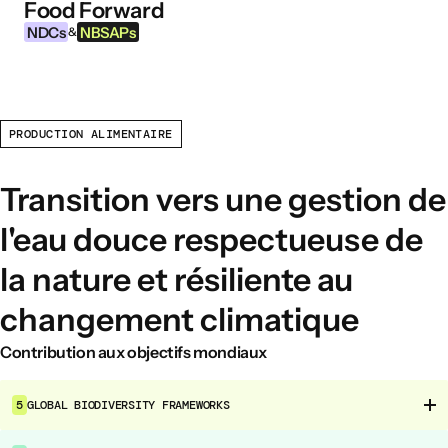
Food Forward
Aller au contenu
NDCs
NBSAPs
&
PRODUCTION ALIMENTAIRE
INFORMATIONS
À propos de cet outil
Transition vers une gestion de
Qu’est-ce que les NDCs ?
l'eau douce respectueuse de
Qu’est-ce que les NBSAPs ?
la nature et résiliente au
Pourquoi agir sur l’agriculture et les
systèmes alimentaires ?
changement climatique
Contribution aux objectifs mondiaux
DOMAINES D’INTERVENTION ALIMENTAIRE
Environnement alimentaire
5
GLOBAL BIODIVERSITY FRAMEWORKS
Gouvernance alimentaire
Production alimentaire