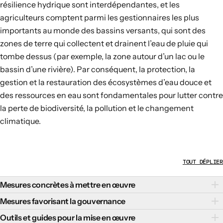
résilience hydrique sont interdépendantes, et les
agriculteurs comptent parmi les gestionnaires les plus
importants au monde des bassins versants, qui sont des
zones de terre qui collectent et drainent l’eau de pluie qui
tombe dessus (par exemple, la zone autour d’un lac ou le
bassin d’une rivière). Par conséquent, la protection, la
gestion et la restauration des écosystèmes d’eau douce et
des ressources en eau sont fondamentales pour lutter contre
la perte de biodiversité, la pollution et le changement
climatique.
TOUT DÉPLIER
Mesures concrètes à mettre en œuvre
Il existe plusieurs mesures concrètes qui peuvent favoriser
Mesures favorisant la gouvernance
une gestion de l’eau douce respectueuse de la nature et
Des politiques de gouvernance efficaces qui renforcent les
Outils et guides pour la mise en œuvre
résiliente au changement climatique :