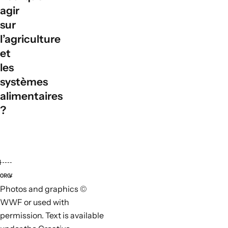
Visite
l'humidité du sol et au stockage de l'eau, ce qui facilite le suivi des
agir
résultats des stratégies d'adaptation au changement climatique liées
sur
aux eaux souterraines.
l’agriculture
et
les
systèmes
alimentaires
?
ORGANISATIONS RESPONSABLES
ORGAN
Photos and graphics ©
WWF or used with
permission. Text is available