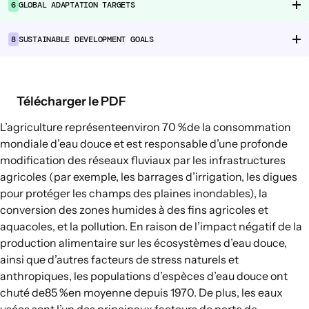
6
GLOBAL ADAPTATION TARGETS
Chaînes d’approvisionnement
alimentaire
8
SUSTAINABLE DEVELOPMENT GOALS
Consommation alimentaire
EXPLORER
Télécharger le PDF
Options politiques dans le domaine de
L’agriculture représente
environ 70 %
de la consommation
l’agriculture et des systèmes
mondiale d’eau douce et est responsable d’une profonde
alimentaires
modification des réseaux fluviaux par les infrastructures
Connexions
agricoles (par exemple, les barrages d’irrigation, les digues
pour protéger les champs des plaines inondables), la
conversion des zones humides à des fins agricoles et
aquacoles, et la pollution. En raison de l’impact négatif de la
production alimentaire sur les écosystèmes d’eau douce,
ainsi que d’autres facteurs de stress naturels et
anthropiques, les populations d’espèces d’eau douce ont
chuté de
85 %
en moyenne depuis 1970. De plus, les eaux