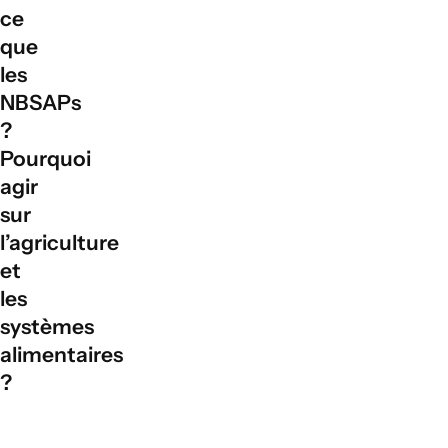
Visite
l'humidité du sol et au stockage de l'eau, ce qui facilite le suivi des
ce
résultats des stratégies d'adaptation au changement climatique liées
que
aux eaux souterraines.
les
NBSAPs
?
Pourquoi
agir
sur
l’agriculture
et
les
systèmes
alimentaires
?