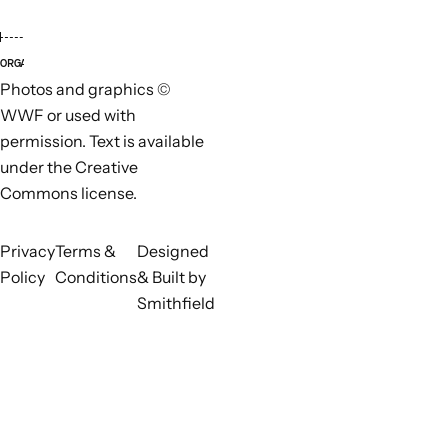
ORGANISATIONS RESPONSABLES
ORGAN
Photos and graphics ©
WWF or used with
permission. Text is available
under the Creative
Commons license.
Privacy
Terms &
Designed
Policy
Conditions
& Built by
Smithfield