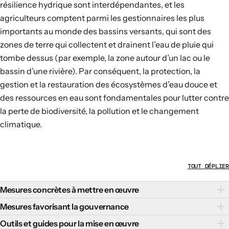
résilience hydrique sont interdépendantes, et les
agriculteurs comptent parmi les gestionnaires les plus
importants au monde des bassins versants, qui sont des
zones de terre qui collectent et drainent l’eau de pluie qui
tombe dessus (par exemple, la zone autour d’un lac ou le
bassin d’une rivière). Par conséquent, la protection, la
gestion et la restauration des écosystèmes d’eau douce et
des ressources en eau sont fondamentales pour lutter contre
la perte de biodiversité, la pollution et le changement
climatique.
TOUT DÉPLIER
Mesures concrètes à mettre en œuvre
Il existe plusieurs mesures concrètes qui peuvent favoriser
Mesures favorisant la gouvernance
une gestion de l’eau douce respectueuse de la nature et
Des politiques de gouvernance efficaces qui renforcent les
Outils et guides pour la mise en œuvre
résiliente au changement climatique :