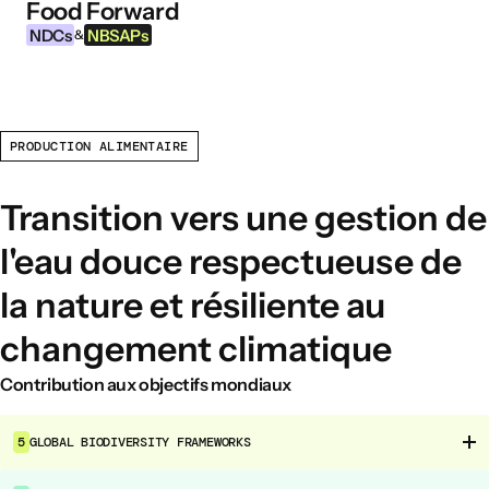
Food Forward
Aller au contenu
NDCs
NBSAPs
&
PRODUCTION ALIMENTAIRE
INFORMATIONS
À propos de cet outil
Transition vers une gestion de
Qu’est-ce que les NDCs ?
l'eau douce respectueuse de
Qu’est-ce que les NBSAPs ?
la nature et résiliente au
Pourquoi agir sur l’agriculture et les
systèmes alimentaires ?
changement climatique
Contribution aux objectifs mondiaux
DOMAINES D’INTERVENTION ALIMENTAIRE
Environnement alimentaire
5
GLOBAL BIODIVERSITY FRAMEWORKS
Gouvernance alimentaire
Production alimentaire