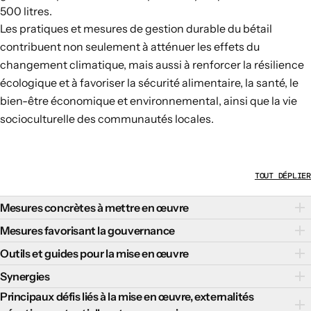
500 litres
.
Les pratiques et mesures de gestion durable du bétail
contribuent non seulement à atténuer les effets du
changement climatique, mais aussi à renforcer la résilience
écologique et à favoriser la sécurité alimentaire, la santé, le
bien-être économique et environnemental, ainsi que la vie
socioculturelle des communautés locales.
TOUT DÉPLIER
Mesures concrètes à mettre en œuvre
L’amélioration des pratiques d’élevage peut souvent
Mesures favorisant la gouvernance
contribuer à atténuer les effets du changement climatique
La transition vers une gestion durable du bétail au niveau des
Outils et guides pour la mise en œuvre
tout en minimisant l’empreinte hydrique et la perte de
exploitations agricoles nécessite plusieurs mesures de
Parmi les principaux outils et guides permettant de réduire
Synergies
biodiversité grâce à la réduction de la pression exercée sur
gouvernance afin de permettre aux agriculteurs d’adopter
les émissions provenant du bétail grâce à des pratiques de
les écosystèmes.
La FAO
a identifié les mesures suivantes
Les pratiques durables de gestion du bétail soutiennent
Principaux défis liés à la mise en œuvre, externalités
des pratiques améliorées, notamment :
gestion durables, on peut citer :
que les agriculteurs peuvent prendre pour réduire les