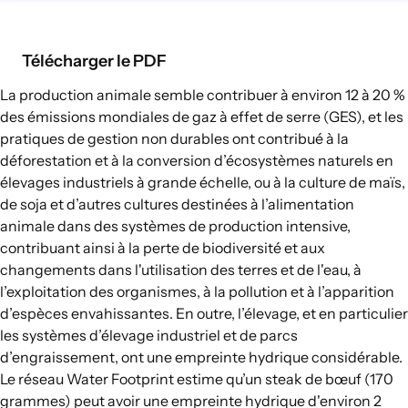
Chaînes d’approvisionnement
alimentaire
Télécharger le PDF
Consommation alimentaire
La production animale semble contribuer à environ
12 à 20 %
des émissions mondiales de gaz à effet de serre (GES), et les
EXPLORER
pratiques de gestion non durables ont contribué à la
Options politiques dans le domaine de
déforestation et à la conversion d’écosystèmes naturels en
l’agriculture et des systèmes
élevages industriels à grande échelle, ou à la culture de maïs,
alimentaires
de soja et d’autres cultures destinées à l’alimentation
animale dans des systèmes de production intensive,
Connexions
contribuant ainsi à
la perte de biodiversité et aux
changements dans l'utilisation des terres et de l'eau
, à
l’exploitation des organismes, à la pollution et à l’apparition
d’espèces envahissantes. En outre, l’élevage, et en particulier
les systèmes d’élevage industriel et de parcs
d’engraissement, ont une empreinte hydrique considérable.
Le réseau Water Footprint estime qu’un
steak de bœuf (170
grammes) peut avoir une empreinte hydrique d'environ 2