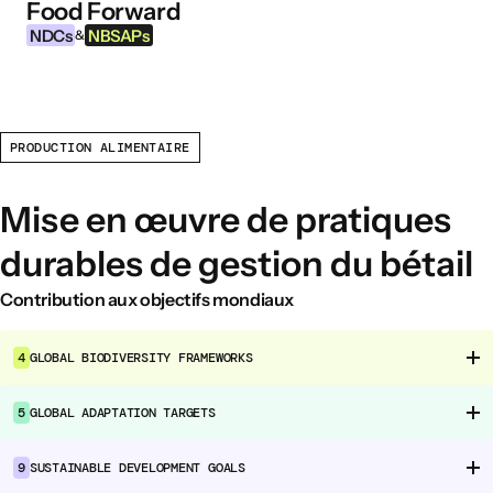
Food Forward
Aller au contenu
NDCs
NBSAPs
&
PRODUCTION ALIMENTAIRE
INFORMATIONS
À propos de cet outil
Mise en œuvre de pratiques
Qu’est-ce que les NDCs ?
durables de gestion du bétail
Qu’est-ce que les NBSAPs ?
Pourquoi agir sur l’agriculture et les
Contribution aux objectifs mondiaux
systèmes alimentaires ?
4
GLOBAL BIODIVERSITY FRAMEWORKS
DOMAINES D’INTERVENTION ALIMENTAIRE
5
GLOBAL ADAPTATION TARGETS
Environnement alimentaire
Gouvernance alimentaire
9
SUSTAINABLE DEVELOPMENT GOALS
Production alimentaire