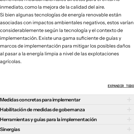
inmediato, como la mejora de la calidad del aire.
Si bien algunas tecnologías de energía renovable están
asociadas con impactos ambientales negativos, estos
varían
considerablemente
según la tecnología y el contexto de
implementación. Existe una gama suficiente de guías y
marcos de implementación para mitigar los posibles daños
al pasar a la energía limpia a nivel de las explotaciones
agrícolas.
EXPANDIR TODO
Medidas concretas para implementar
En función de los contextos y prioridades nacionales y
Habilitación de medidas de gobernanza
locales, los responsables políticos podrían aplicar las
La adopción de medidas de gobernanza
puede ser clave
Herramientas y guías para la implementación
siguientes medidas para apoyar a las explotaciones
para la transición hacia la energía limpia a nivel de las
Algunas herramientas clave para apoyar la transición
Sinergias
agrícolas que se pasan a la energía limpia:
explotaciones agrícolas y puede incluir: