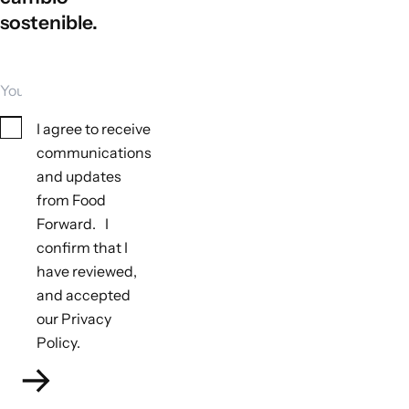
sostenible.
Your email
Consent
I agree to receive
communications
and updates
from Food
Forward. I
confirm that I
have reviewed,
and accepted
our Privacy
Policy.