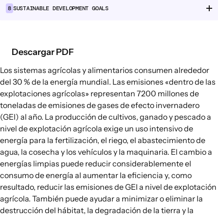
8
SUSTAINABLE DEVELOPMENT GOALS
Cadenas de suministro alimentario
Consumo alimentario
Descargar PDF
EXPLORAR
Opciones políticas en agricultura y
Los sistemas agrícolas y alimentarios consumen alrededor
sistemas alimentarios
del 30 % de la energía mundial. Las emisiones «dentro de las
explotaciones agrícolas» representan
7200 millones de
Conexiones
toneladas
de emisiones de gases de efecto invernadero
(GEI) al año. La producción de cultivos, ganado y pescado a
nivel de explotación agrícola exige un uso intensivo de
energía para la fertilización, el riego, el abastecimiento de
agua, la cosecha y los vehículos y la maquinaria. El cambio a
energías limpias puede reducir considerablemente el
consumo de energía al aumentar la eficiencia y, como
resultado, reducir las emisiones de GEI a nivel de explotación
agrícola. También puede ayudar a minimizar o eliminar la
destrucción del hábitat, la degradación de la tierra y la