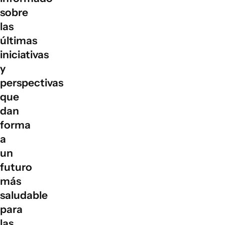
ODS 13 (Acción por el clima):
reducir las emisiones de
sobre
gases de efecto invernadero.
las
últimas
iniciativas
y
perspectivas
que
dan
forma
a
un
futuro
más
saludable
para
las