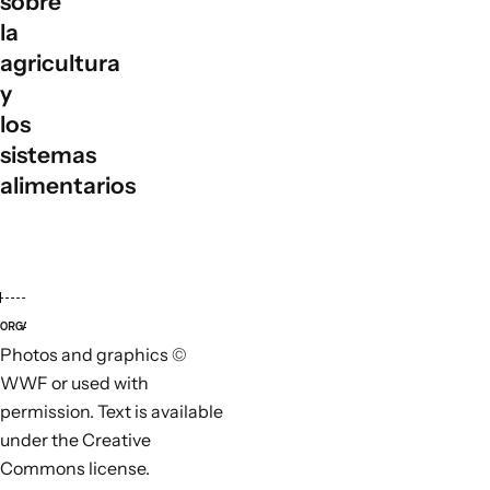
sobre
la
agricultura
y
los
sistemas
alimentarios
ORGANIZACIONES LÍDERES
ORGANI
Photos and graphics ©
WWF or used with
permission. Text is available
under the Creative
Commons license.