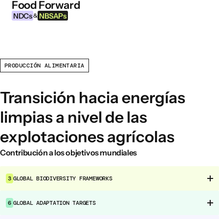
Food Forward
Ir al contenido
NDCs
NBSAPs
&
PRODUCCIÓN ALIMENTARIA
INFORMACIÓN
Acerca de esta herramienta
Transición hacia energías
¿Qué son los NDCs?
limpias a nivel de las
¿Qué son las NBSAPs?
explotaciones agrícolas
Por qué actuar sobre la agricultura y los
sistemas alimentarios
Contribución a los objetivos mundiales
ÁREAS DE INTERVENCIÓN ALIMENTARIA
3
GLOBAL BIODIVERSITY FRAMEWORKS
Entorno alimentario
Gobernanza alimentaria
6
GLOBAL ADAPTATION TARGETS
Producción alimentaria