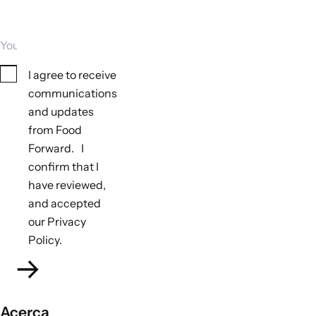
Your email
Consent
I agree to receive
communications
and updates
from Food
Forward. I
confirm that I
have reviewed,
and accepted
our Privacy
Policy.
Acerca