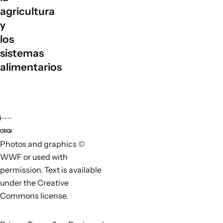
agricultura
y
los
sistemas
alimentarios
ORGANIZACIONES LÍDERES
ORGANI
Photos and graphics ©
WWF or used with
permission. Text is available
under the Creative
Commons license.