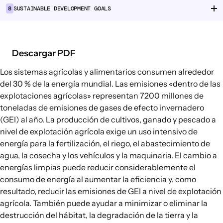
8
SUSTAINABLE DEVELOPMENT GOALS
Cadenas de suministro alimentario
Consumo alimentario
Descargar PDF
EXPLORAR
Opciones políticas en agricultura y
Los sistemas agrícolas y alimentarios consumen alrededor
sistemas alimentarios
del 30 % de la energía mundial. Las emisiones «dentro de las
explotaciones agrícolas» representan
7200 millones de
Conexiones
toneladas
de emisiones de gases de efecto invernadero
(GEI) al año. La producción de cultivos, ganado y pescado a
nivel de explotación agrícola exige un uso intensivo de
energía para la fertilización, el riego, el abastecimiento de
agua, la cosecha y los vehículos y la maquinaria. El cambio a
energías limpias puede reducir considerablemente el
consumo de energía al aumentar la eficiencia y, como
resultado, reducir las emisiones de GEI a nivel de explotación
agrícola. También puede ayudar a minimizar o eliminar la
destrucción del hábitat, la degradación de la tierra y la