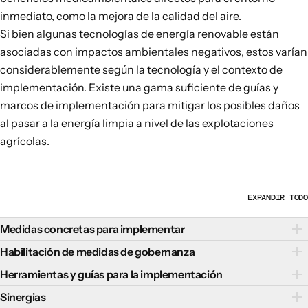
inmediato, como la mejora de la calidad del aire.
Si bien algunas tecnologías de energía renovable están
asociadas con impactos ambientales negativos, estos
varían
considerablemente
según la tecnología y el contexto de
implementación. Existe una gama suficiente de guías y
marcos de implementación para mitigar los posibles daños
al pasar a la energía limpia a nivel de las explotaciones
agrícolas.
EXPANDIR TODO
Medidas concretas para implementar
En función de los contextos y prioridades nacionales y
Habilitación de medidas de gobernanza
locales, los responsables políticos podrían aplicar las
La adopción de medidas de gobernanza
puede ser clave
Herramientas y guías para la implementación
siguientes medidas para apoyar a las explotaciones
para la transición hacia la energía limpia a nivel de las
Algunas herramientas clave para apoyar la transición
Sinergias
agrícolas que se pasan a la energía limpia:
explotaciones agrícolas y puede incluir: