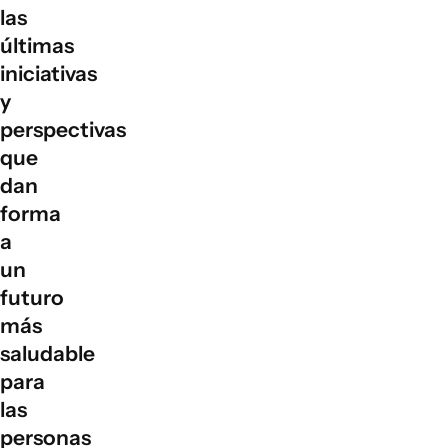
las
ODS 13 (Acción por el clima):
reducir las emisiones de
últimas
gases de efecto invernadero.
iniciativas
y
perspectivas
que
dan
forma
a
un
futuro
más
saludable
para
las
personas