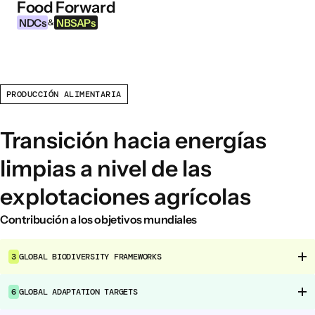
Food Forward
Ir al contenido
NDCs
NBSAPs
&
PRODUCCIÓN ALIMENTARIA
INFORMACIÓN
Acerca de esta herramienta
Transición hacia energías
¿Qué son los NDCs?
limpias a nivel de las
¿Qué son las NBSAPs?
explotaciones agrícolas
Por qué actuar sobre la agricultura y los
sistemas alimentarios
Contribución a los objetivos mundiales
ÁREAS DE INTERVENCIÓN ALIMENTARIA
3
GLOBAL BIODIVERSITY FRAMEWORKS
Entorno alimentario
Gobernanza alimentaria
6
GLOBAL ADAPTATION TARGETS
Producción alimentaria