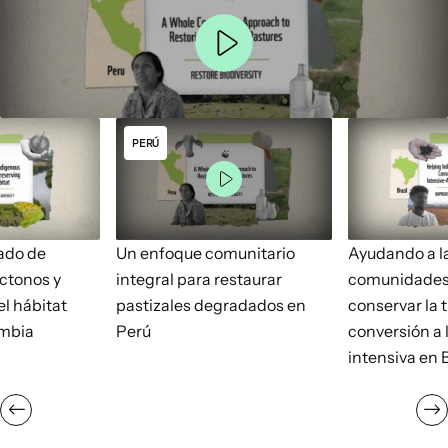
PERÚ
lado de
Un enfoque comunitario
Ayudando a l
ctonos y
integral para restaurar
comunidades 
l hábitat
pastizales degradados en
conservar la t
ombia
Perú
conversión a 
intensiva en B