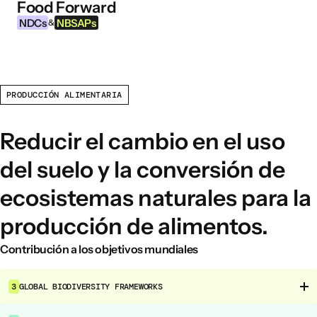
Food Forward
Ir al contenido
NDCs
NBSAPs
&
PRODUCCIÓN ALIMENTARIA
INFORMACIÓN
Acerca de esta herramienta
Reducir el cambio en el uso
¿Qué son los NDCs?
del suelo y la conversión de
¿Qué son las NBSAPs?
ecosistemas naturales para la
Por qué actuar sobre la agricultura y los
sistemas alimentarios
producción de alimentos.
Contribución a los objetivos mundiales
ÁREAS DE INTERVENCIÓN ALIMENTARIA
Entorno alimentario
3
GLOBAL BIODIVERSITY FRAMEWORKS
Gobernanza alimentaria
Producción alimentaria