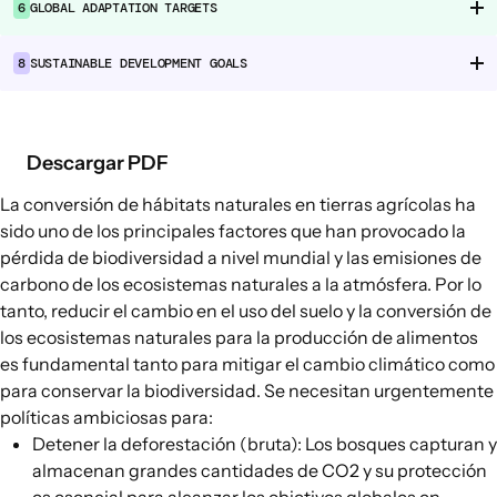
6
GLOBAL ADAPTATION TARGETS
Cadenas de suministro alimentario
Consumo alimentario
8
SUSTAINABLE DEVELOPMENT GOALS
EXPLORAR
Opciones políticas en agricultura y
Descargar PDF
sistemas alimentarios
La conversión de hábitats naturales en tierras agrícolas ha
Conexiones
sido uno de los principales factores que han provocado
la
pérdida de biodiversidad
a nivel mundial y las emisiones de
carbono de
los ecosistemas naturales
a la atmósfera. Por lo
tanto, reducir el cambio en el uso del suelo y la conversión de
los ecosistemas naturales para la producción de alimentos
es fundamental tanto para mitigar el cambio climático como
para conservar la biodiversidad. Se necesitan urgentemente
políticas ambiciosas para:
Detener la deforestación (bruta)
: Los bosques capturan y
almacenan grandes cantidades de CO2 y su protección