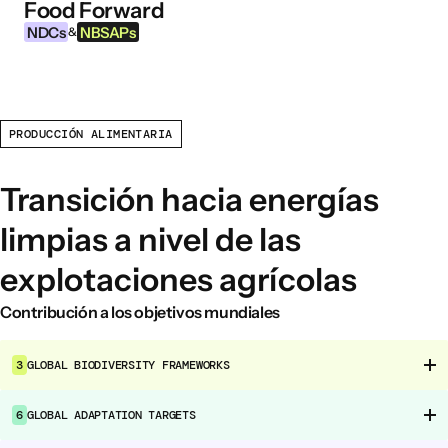
Food Forward
Ir al contenido
NDCs
NBSAPs
&
PRODUCCIÓN ALIMENTARIA
INFORMACIÓN
Acerca de esta herramienta
Transición hacia energías
¿Qué son los NDCs?
limpias a nivel de las
¿Qué son las NBSAPs?
explotaciones agrícolas
Por qué actuar sobre la agricultura y los
sistemas alimentarios
Contribución a los objetivos mundiales
ÁREAS DE INTERVENCIÓN ALIMENTARIA
3
GLOBAL BIODIVERSITY FRAMEWORKS
Entorno alimentario
Gobernanza alimentaria
6
GLOBAL ADAPTATION TARGETS
Producción alimentaria