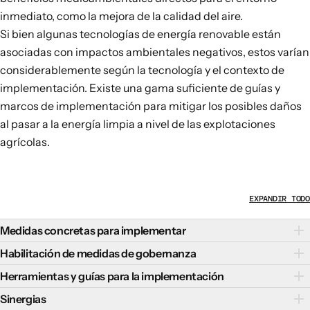
inmediato, como la mejora de la calidad del aire.
Si bien algunas tecnologías de energía renovable están
asociadas con impactos ambientales negativos, estos
varían
considerablemente
según la tecnología y el contexto de
implementación. Existe una gama suficiente de guías y
marcos de implementación para mitigar los posibles daños
al pasar a la energía limpia a nivel de las explotaciones
agrícolas.
EXPANDIR TODO
Medidas concretas para implementar
En función de los contextos y prioridades nacionales y
Habilitación de medidas de gobernanza
locales, los responsables políticos podrían aplicar las
La adopción de medidas de gobernanza
puede ser clave
Herramientas y guías para la implementación
siguientes medidas para apoyar a las explotaciones
para la transición hacia la energía limpia a nivel de las
Algunas herramientas clave para apoyar la transición
Sinergias
agrícolas que se pasan a la energía limpia:
explotaciones agrícolas y puede incluir: