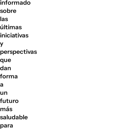
informado
ODS 13 (Acción por el clima):
reducir las emisiones de
sobre
gases de efecto invernadero.
las
últimas
iniciativas
y
perspectivas
que
dan
forma
a
un
futuro
más
saludable
para