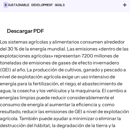
8
SUSTAINABLE DEVELOPMENT GOALS
Cadenas de suministro alimentario
Consumo alimentario
Descargar PDF
EXPLORAR
Opciones políticas en agricultura y
Los sistemas agrícolas y alimentarios consumen alrededor
sistemas alimentarios
del 30 % de la energía mundial. Las emisiones «dentro de las
explotaciones agrícolas» representan
7200 millones de
Conexiones
toneladas
de emisiones de gases de efecto invernadero
(GEI) al año. La producción de cultivos, ganado y pescado a
nivel de explotación agrícola exige un uso intensivo de
energía para la fertilización, el riego, el abastecimiento de
agua, la cosecha y los vehículos y la maquinaria. El cambio a
energías limpias puede reducir considerablemente el
consumo de energía al aumentar la eficiencia y, como
resultado, reducir las emisiones de GEI a nivel de explotación
agrícola. También puede ayudar a minimizar o eliminar la
destrucción del hábitat, la degradación de la tierra y la