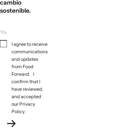
cambio
sostenible.
Your email
Consent
I agree to receive
communications
and updates
from Food
Forward. I
confirm that I
have reviewed,
and accepted
our Privacy
Policy.