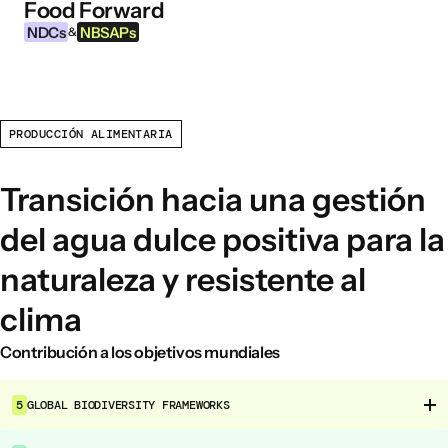
Food Forward
Ir al contenido
NDCs
NBSAPs
&
PRODUCCIÓN ALIMENTARIA
INFORMACIÓN
Acerca de esta herramienta
Transición hacia una gestión
¿Qué son los NDCs?
del agua dulce positiva para la
¿Qué son las NBSAPs?
naturaleza y resistente al
Por qué actuar sobre la agricultura y los
sistemas alimentarios
clima
Contribución a los objetivos mundiales
ÁREAS DE INTERVENCIÓN ALIMENTARIA
Entorno alimentario
5
GLOBAL BIODIVERSITY FRAMEWORKS
Gobernanza alimentaria
Producción alimentaria