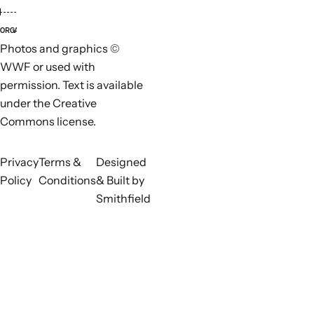
ORGANIZACIONES LÍDERES
ORGANI
Photos and graphics ©
WWF or used with
permission. Text is available
under the Creative
Commons license.
Privacy
Terms &
Designed
Policy
Conditions
& Built by
Smithfield