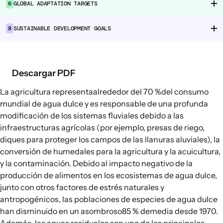
6
GLOBAL ADAPTATION TARGETS
Cadenas de suministro alimentario
Consumo alimentario
8
SUSTAINABLE DEVELOPMENT GOALS
EXPLORAR
Opciones políticas en agricultura y
Descargar PDF
sistemas alimentarios
La agricultura representa
alrededor del 70 %
del consumo
Conexiones
mundial de agua dulce y es responsable de una profunda
modificación de los sistemas fluviales debido a las
infraestructuras agrícolas (por ejemplo, presas de riego,
diques para proteger los campos de las llanuras aluviales), la
conversión de humedales para la agricultura y la acuicultura,
y la contaminación. Debido al impacto negativo de la
producción de alimentos en los ecosistemas de agua dulce,
junto con otros factores de estrés naturales y
antropogénicos, las poblaciones de especies de agua dulce
han disminuido en un asombroso
85 % de
media desde 1970.