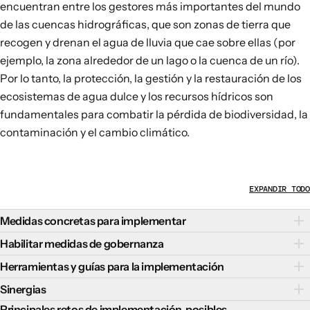
encuentran entre los gestores más importantes del mundo
de las cuencas hidrográficas, que son zonas de tierra que
recogen y drenan el agua de lluvia que cae sobre ellas (por
ejemplo, la zona alrededor de un lago o la cuenca de un río).
Por lo tanto, la protección, la gestión y la restauración de los
ecosistemas de agua dulce y los recursos hídricos son
fundamentales para combatir la pérdida de biodiversidad, la
contaminación y el cambio climático.
EXPANDIR TODO
Medidas concretas para implementar
Existen varias medidas concretas que pueden promover una
Habilitar medidas de gobernanza
gestión del agua dulce positiva para la naturaleza y
Las políticas de gobernanza eficaces que mejoran la
Herramientas y guías para la implementación
resistente al clima:
capacidad institucional son fundamentales para avanzar en
Las herramientas y guías clave para apoyar la transición
Sinergias
Mejorar la recogida y el almacenamiento de agua de
la transición hacia una gestión del agua dulce positiva para
exitosa hacia una gestión del agua dulce positiva para la
lluvia, por ejemplo, en estanques, embalses, suelos y
La transición hacia una gestión del agua dulce positiva para
Principales retos de implementación, posibles