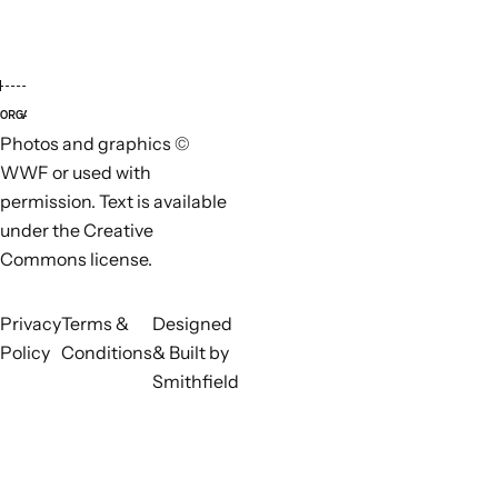
ORGANIZACIONES LÍDERES
ORGANI
Photos and graphics ©
WWF or used with
permission. Text is available
under the Creative
Commons license.
Privacy
Terms &
Designed
Policy
Conditions
& Built by
Smithfield