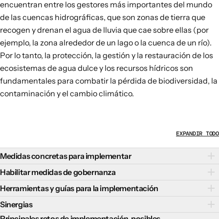
encuentran entre los gestores más importantes del mundo
de las cuencas hidrográficas, que son zonas de tierra que
recogen y drenan el agua de lluvia que cae sobre ellas (por
ejemplo, la zona alrededor de un lago o la cuenca de un río).
Por lo tanto, la protección, la gestión y la restauración de los
ecosistemas de agua dulce y los recursos hídricos son
fundamentales para combatir la pérdida de biodiversidad, la
contaminación y el cambio climático.
EXPANDIR TODO
Medidas concretas para implementar
Existen varias medidas concretas que pueden promover una
Habilitar medidas de gobernanza
gestión del agua dulce positiva para la naturaleza y
Las políticas de gobernanza eficaces que mejoran la
Herramientas y guías para la implementación
resistente al clima:
capacidad institucional son fundamentales para avanzar en
Las herramientas y guías clave para apoyar la transición
Sinergias
Mejorar la recogida y el almacenamiento de agua de
la transición hacia una gestión del agua dulce positiva para
exitosa hacia una gestión del agua dulce positiva para la
lluvia, por ejemplo, en estanques, embalses, suelos y
La transición hacia una gestión del agua dulce positiva para
Principales retos de implementación, posibles