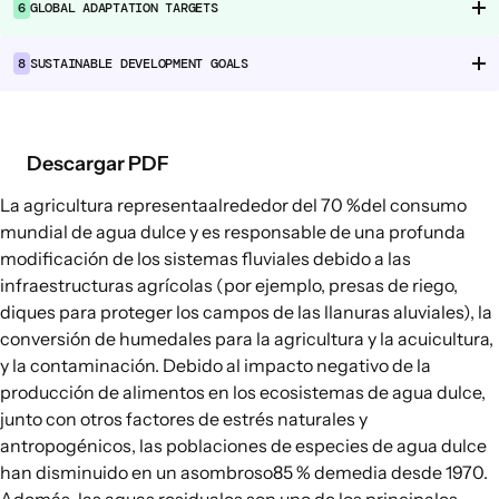
6
GLOBAL ADAPTATION TARGETS
Cadenas de suministro alimentario
Consumo alimentario
8
SUSTAINABLE DEVELOPMENT GOALS
EXPLORAR
Opciones políticas en agricultura y
Descargar PDF
sistemas alimentarios
La agricultura representa
alrededor del 70 %
del consumo
Conexiones
mundial de agua dulce y es responsable de una profunda
modificación de los sistemas fluviales debido a las
infraestructuras agrícolas (por ejemplo, presas de riego,
diques para proteger los campos de las llanuras aluviales), la
conversión de humedales para la agricultura y la acuicultura,
y la contaminación. Debido al impacto negativo de la
producción de alimentos en los ecosistemas de agua dulce,
junto con otros factores de estrés naturales y
antropogénicos, las poblaciones de especies de agua dulce
han disminuido en un asombroso
85 % de
media desde 1970.