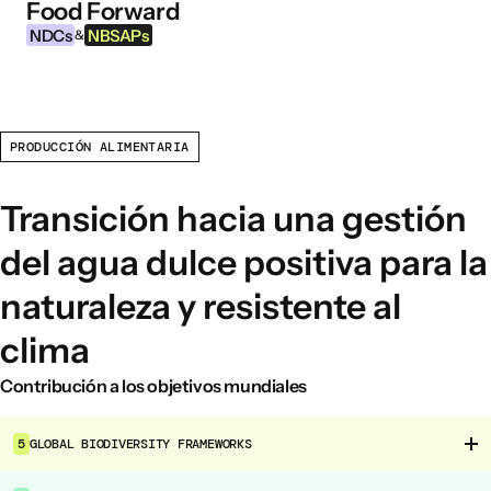
Food Forward
Ir al contenido
NDCs
NBSAPs
&
PRODUCCIÓN ALIMENTARIA
INFORMACIÓN
Acerca de esta herramienta
Transición hacia una gestión
¿Qué son los NDCs?
del agua dulce positiva para la
¿Qué son las NBSAPs?
naturaleza y resistente al
Por qué actuar sobre la agricultura y los
sistemas alimentarios
clima
Contribución a los objetivos mundiales
ÁREAS DE INTERVENCIÓN ALIMENTARIA
Entorno alimentario
5
GLOBAL BIODIVERSITY FRAMEWORKS
Gobernanza alimentaria
Producción alimentaria