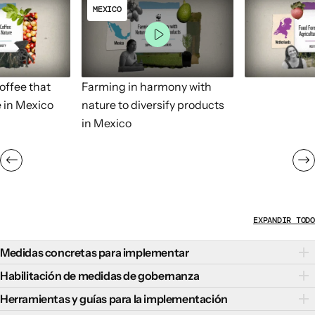
MEXICO
ffee that
Farming in harmony with
 in Mexico
nature to diversify products
in Mexico
EXPANDIR TODO
Medidas concretas para implementar
La implementación exitosa de sistemas agroforestales
Habilitación de medidas de gobernanza
requiere una cuidadosa consideración de las condiciones
Las siguientes medidas de gobernanza habilitadoras
Herramientas y guías para la implementación
ecológicas y sociales locales, incluyendo las preferencias de
pueden ser fundamentales para apoyar la implementación