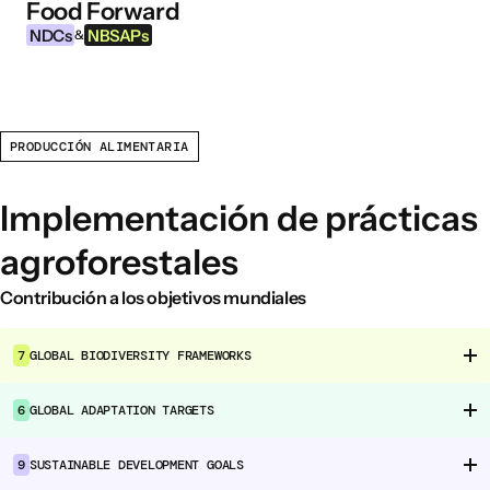
Food Forward
Ir al contenido
NDCs
NBSAPs
&
PRODUCCIÓN ALIMENTARIA
INFORMACIÓN
Acerca de esta herramienta
Implementación de prácticas
¿Qué son los NDCs?
agroforestales
¿Qué son las NBSAPs?
Por qué actuar sobre la agricultura y los
Contribución a los objetivos mundiales
sistemas alimentarios
7
GLOBAL BIODIVERSITY FRAMEWORKS
ÁREAS DE INTERVENCIÓN ALIMENTARIA
6
GLOBAL ADAPTATION TARGETS
Entorno alimentario
Gobernanza alimentaria
9
SUSTAINABLE DEVELOPMENT GOALS
Producción alimentaria