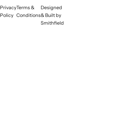
efectivas y con
documentación
Privacy
Terms &
Designed
perspectiva de
legalmente
género en la toma
reconocida, y (b)
Policy
Conditions
& Built by
de decisiones, y el
que perciben sus
Smithfield
acceso a la justicia
derechos sobre la
y la información
tierra como
relacionada con la
seguros, por sexo
biodiversidad por
y tipo de tenencia
parte de los
pueblos indígenas
y las comunidades
locales,
respetando sus
culturas y sus
derechos sobre
las tierras, los
territorios, los
recursos y los
conocimientos
tradicionales, así
como por parte
de las mujeres y
las niñas, los niños