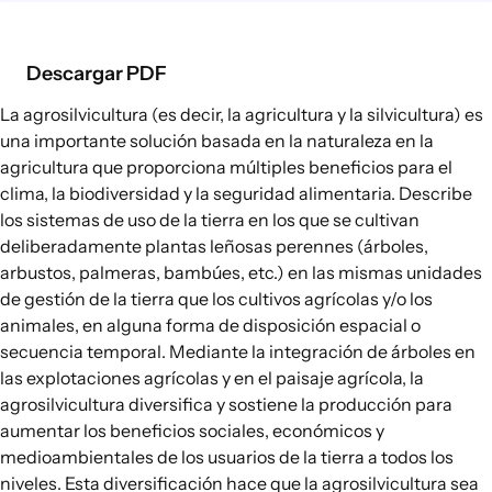
Cadenas de suministro alimentario
Consumo alimentario
Descargar PDF
La agrosilvicultura
(es decir, la agricultura y la silvicultura) es
EXPLORAR
una importante
solución basada en la naturaleza en la
Opciones políticas en agricultura y
agricultura
que proporciona múltiples beneficios para el
sistemas alimentarios
clima, la biodiversidad y la seguridad alimentaria. Describe
Conexiones
los sistemas de uso de la tierra en los que se cultivan
deliberadamente plantas leñosas perennes (árboles,
arbustos, palmeras, bambúes, etc.) en las mismas unidades
de gestión de la tierra que los cultivos agrícolas y/o los
animales, en alguna forma de disposición espacial o
secuencia temporal. Mediante la integración de árboles en
las explotaciones agrícolas y en el paisaje agrícola, la
agrosilvicultura diversifica y sostiene la producción para
aumentar los beneficios sociales, económicos y
medioambientales de los usuarios de la tierra a todos los
niveles. Esta diversificación hace que la agrosilvicultura sea