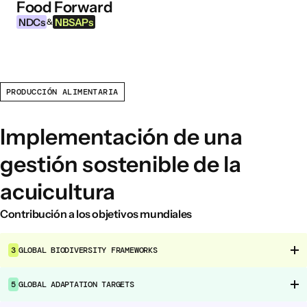
Food Forward
Ir al contenido
NDCs
NBSAPs
&
PRODUCCIÓN ALIMENTARIA
INFORMACIÓN
Acerca de esta herramienta
Implementación de una
¿Qué son los NDCs?
gestión sostenible de la
¿Qué son las NBSAPs?
acuicultura
Por qué actuar sobre la agricultura y los
sistemas alimentarios
Contribución a los objetivos mundiales
ÁREAS DE INTERVENCIÓN ALIMENTARIA
3
GLOBAL BIODIVERSITY FRAMEWORKS
Entorno alimentario
Gobernanza alimentaria
5
GLOBAL ADAPTATION TARGETS
Producción alimentaria