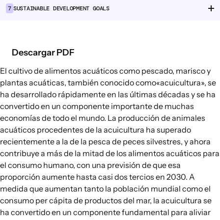
7
SUSTAINABLE DEVELOPMENT GOALS
Cadenas de suministro alimentario
Consumo alimentario
Descargar PDF
EXPLORAR
Opciones políticas en agricultura y
El cultivo de alimentos acuáticos como pescado, marisco y
sistemas alimentarios
plantas acuáticas, también conocido como
«acuicultura»
, se
ha desarrollado rápidamente en las últimas décadas y se ha
Conexiones
convertido en un componente importante de muchas
economías de todo el mundo. La producción de animales
acuáticos procedentes de
la acuicultura ha superado
recientemente a la de la pesca de peces silvestres,
y ahora
contribuye a
más de la mitad de los alimentos acuáticos para
el consumo humano
, con una previsión de que esa
proporción aumente hasta casi dos tercios en 2030. A
medida que aumentan tanto la población mundial como el
consumo per cápita de productos del mar,
la acuicultura se
ha convertido en un componente fundamental
para aliviar