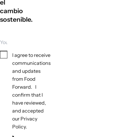
el
cambio
sostenible.
Your email
Consent
I agree to receive
communications
and updates
from Food
Forward. I
confirm that I
have reviewed,
and accepted
our Privacy
Policy.