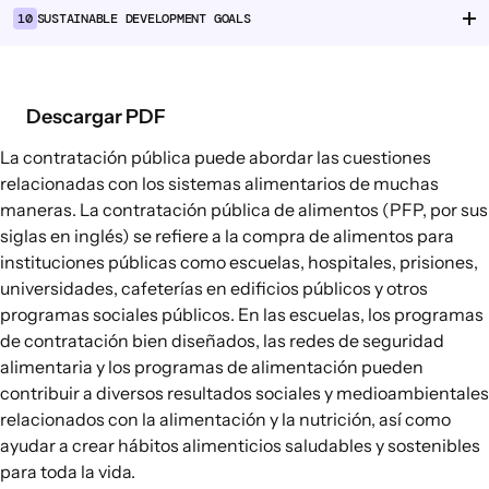
10
SUSTAINABLE DEVELOPMENT GOALS
Cadenas de suministro alimentario
Consumo alimentario
Descargar PDF
EXPLORAR
Opciones políticas en agricultura y
La contratación pública puede abordar las cuestiones
sistemas alimentarios
relacionadas con
los sistemas alimentarios
de muchas
maneras
. La contratación pública de alimentos (PFP, por sus
Conexiones
siglas en inglés) se refiere a la compra de alimentos para
instituciones públicas como escuelas, hospitales, prisiones,
universidades, cafeterías en edificios públicos y otros
programas sociales públicos. En las escuelas, los programas
de contratación bien diseñados, las redes de seguridad
alimentaria y los programas de alimentación pueden
contribuir a diversos resultados sociales y medioambientales
relacionados con la alimentación y la nutrición, así como
ayudar a crear hábitos alimenticios saludables y sostenibles
para toda la vida.