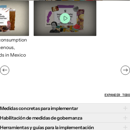
 consumption
igenous,
ds in Mexico
EXPANDIR TODO
Medidas concretas para implementar
Como grandes compradores de alimentos y servicios de
Habilitación de medidas de gobernanza
restauración, las autoridades públicas pueden desempeñar
La creación de un entorno de gobernanza propicio es
Herramientas y guías para la implementación