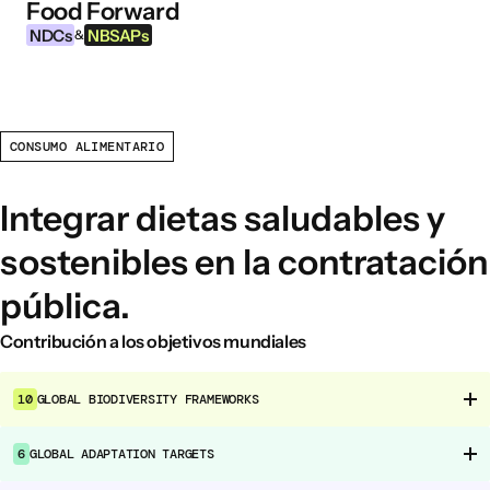
Food Forward
Ir al contenido
NDCs
NBSAPs
&
CONSUMO ALIMENTARIO
INFORMACIÓN
Acerca de esta herramienta
Integrar dietas saludables y
¿Qué son los NDCs?
sostenibles en la contratación
¿Qué son las NBSAPs?
pública.
Por qué actuar sobre la agricultura y los
sistemas alimentarios
Contribución a los objetivos mundiales
ÁREAS DE INTERVENCIÓN ALIMENTARIA
10
GLOBAL BIODIVERSITY FRAMEWORKS
Entorno alimentario
Gobernanza alimentaria
6
GLOBAL ADAPTATION TARGETS
Producción alimentaria