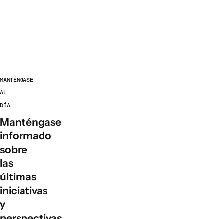
Cadenas de suministro alimentario
Consumo alimentario
EXPLORAR
Opciones políticas en agricultura y
MANTÉNGASE
sistemas alimentarios
AL
Conexiones
DÍA
Manténgase
informado
sobre
las
últimas
iniciativas
y
perspectivas