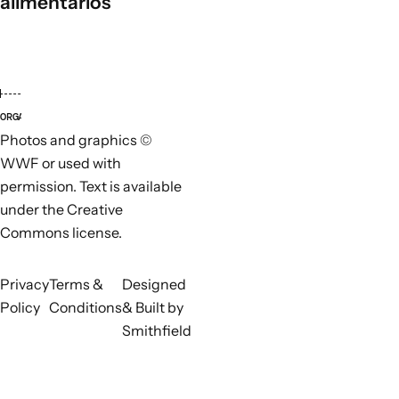
alimentarios
ORGANIZACIONES LÍDERES
ORGANI
Photos and graphics ©
WWF or used with
permission. Text is available
under the Creative
Commons license.
Privacy
Terms &
Designed
Policy
Conditions
& Built by
Smithfield