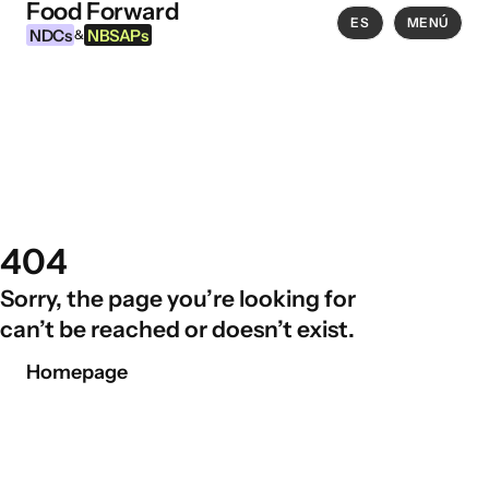
Food Forward
Ir al contenido
ES
MENÚ
NDCs
NBSAPs
&
INFORMACIÓN
Acerca de esta herramienta
¿Qué son los NDCs?
404
¿Qué son las NBSAPs?
Sorry, the page you’re looking for
Por qué actuar sobre la agricultura y los
can’t be reached or doesn’t exist.
sistemas alimentarios
Homepage
ÁREAS DE INTERVENCIÓN ALIMENTARIA
Entorno alimentario
Gobernanza alimentaria
Producción alimentaria