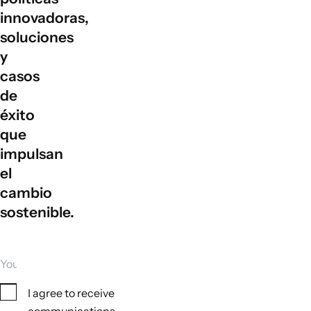
innovadoras,
soluciones
y
casos
de
éxito
que
impulsan
el
cambio
sostenible.
Your email
Consent
I agree to receive