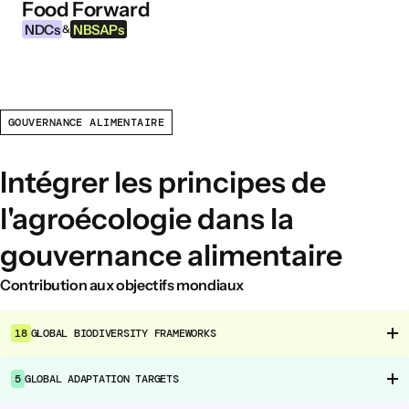
Food Forward
Aller au contenu
NDCs
NBSAPs
&
GOUVERNANCE ALIMENTAIRE
INFORMATIONS
À propos de cet outil
Intégrer les principes de
Qu’est-ce que les NDCs ?
l'agroécologie dans la
Qu’est-ce que les NBSAPs ?
gouvernance alimentaire
Pourquoi agir sur l’agriculture et les
systèmes alimentaires ?
Contribution aux objectifs mondiaux
DOMAINES D’INTERVENTION ALIMENTAIRE
18
GLOBAL BIODIVERSITY FRAMEWORKS
Environnement alimentaire
Gouvernance alimentaire
5
GLOBAL ADAPTATION TARGETS
Production alimentaire