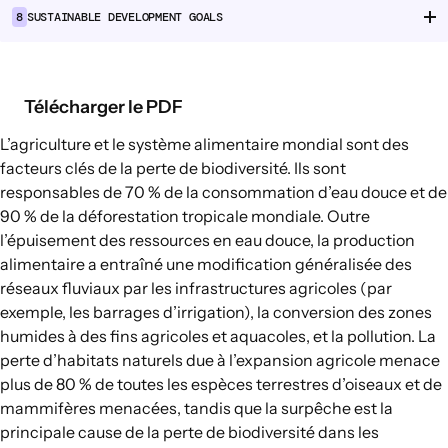
8
SUSTAINABLE DEVELOPMENT GOALS
Chaînes d’approvisionnement
alimentaire
Consommation alimentaire
Télécharger le PDF
EXPLORER
L’agriculture et le système alimentaire mondial sont des
Options politiques dans le domaine de
facteurs clés de la perte de biodiversité. Ils sont
responsables de 70 % de la consommation d’eau douce et de
l’agriculture et des systèmes
90 % de la déforestation tropicale mondiale. Outre
alimentaires
l’épuisement des ressources en eau douce, la production
Connexions
alimentaire a entraîné une modification généralisée des
réseaux fluviaux par les infrastructures agricoles (par
exemple, les barrages d’irrigation), la conversion des zones
humides à des fins agricoles et aquacoles, et la pollution. La
perte d’habitats naturels due à l’expansion agricole menace
plus de 80 % de toutes les espèces terrestres d’oiseaux et de
mammifères menacées, tandis que la surpêche est la
principale cause de la perte de biodiversité dans les