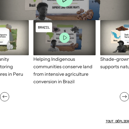
BRAZIL
nity
Helping Indigenous
Shade-grown 
toring
communities conserve land
supports natu
res in Peru
from intensive agriculture
conversion in Brazil
TOUT DÉPLIER