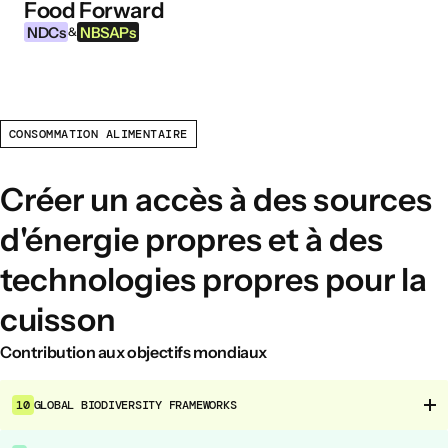
Food Forward
Aller au contenu
NDCs
NBSAPs
&
CONSOMMATION ALIMENTAIRE
INFORMATIONS
À propos de cet outil
Créer un accès à des sources
Qu’est-ce que les NDCs ?
d'énergie propres et à des
Qu’est-ce que les NBSAPs ?
technologies propres pour la
Pourquoi agir sur l’agriculture et les
systèmes alimentaires ?
cuisson
Contribution aux objectifs mondiaux
DOMAINES D’INTERVENTION ALIMENTAIRE
Environnement alimentaire
10
GLOBAL BIODIVERSITY FRAMEWORKS
Gouvernance alimentaire
Production alimentaire