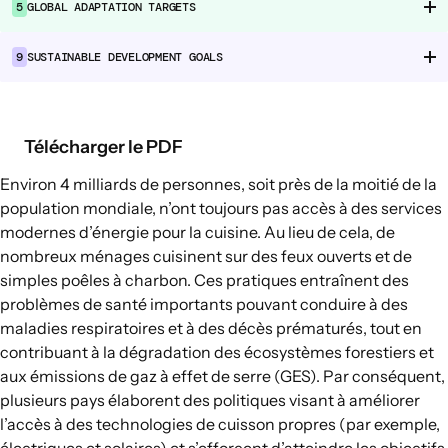
5
GLOBAL ADAPTATION TARGETS
Chaînes d’approvisionnement
alimentaire
9
SUSTAINABLE DEVELOPMENT GOALS
Consommation alimentaire
EXPLORER
Télécharger le PDF
Options politiques dans le domaine de
Environ
4 milliards de personnes
, soit près de la moitié de la
l’agriculture et des systèmes
population mondiale, n’ont toujours pas accès à des services
alimentaires
modernes d’énergie pour la cuisine. Au lieu de cela, de
Connexions
nombreux ménages cuisinent sur des feux ouverts et de
simples poêles à charbon. Ces pratiques entraînent des
problèmes de santé importants pouvant conduire à des
maladies respiratoires et à des décès prématurés, tout en
contribuant à la dégradation des écosystèmes forestiers et
aux émissions de gaz à effet de serre (GES). Par conséquent,
plusieurs pays élaborent des politiques visant à améliorer
l’accès à
des technologies de cuisson propres
(par exemple,