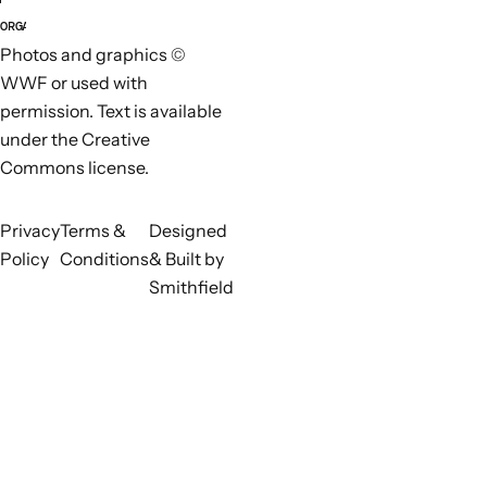
ORGANISATIONS RESPONSABLES
ORGAN
Photos and graphics ©
WWF or used with
permission. Text is available
under the Creative
Commons license.
Privacy
Terms &
Designed
Policy
Conditions
& Built by
Smithfield