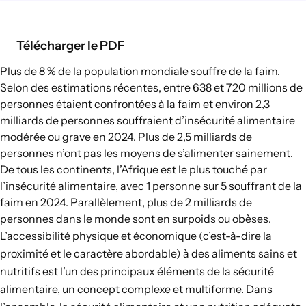
Chaînes d’approvisionnement
alimentaire
Télécharger le PDF
Consommation alimentaire
Plus de 8 % de la population mondiale souffre de la faim.
Selon
des estimations récentes
, entre 638 et 720 millions de
EXPLORER
personnes étaient confrontées à la faim et environ 2,3
Options politiques dans le domaine de
milliards de personnes souffraient d’insécurité alimentaire
l’agriculture et des systèmes
modérée ou grave en 2024. Plus de 2,5 milliards de
alimentaires
personnes n’ont pas les moyens de s’alimenter sainement.
De tous les continents, l’Afrique est le plus touché par
Connexions
l’insécurité alimentaire, avec 1 personne sur 5 souffrant de la
faim en 2024. Parallèlement,
plus de 2 milliards de
personnes
dans le monde sont en surpoids ou obèses.
L’accessibilité physique et économique (c’est-à-dire la
proximité et le caractère abordable) à des aliments sains et
nutritifs est l’un des principaux éléments de la sécurité
alimentaire, un concept complexe et multiforme. Dans