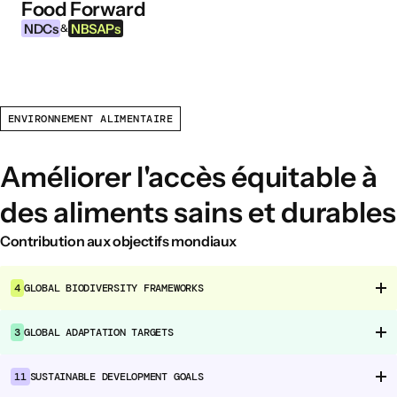
Food Forward
Aller au contenu
NDCs
NBSAPs
&
ENVIRONNEMENT ALIMENTAIRE
INFORMATIONS
À propos de cet outil
Améliorer l'accès équitable à
Qu’est-ce que les NDCs ?
des aliments sains et durables
Qu’est-ce que les NBSAPs ?
Pourquoi agir sur l’agriculture et les
Contribution aux objectifs mondiaux
systèmes alimentaires ?
4
GLOBAL BIODIVERSITY FRAMEWORKS
DOMAINES D’INTERVENTION ALIMENTAIRE
3
GLOBAL ADAPTATION TARGETS
Environnement alimentaire
Gouvernance alimentaire
11
SUSTAINABLE DEVELOPMENT GOALS
Production alimentaire