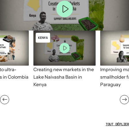
KENYA
o ultra-
Creating new markets in the
Improving ma
s in Colombia
Lake Naivasha Basin in
smallholder f
Kenya
Paraguay
TOUT DÉPLIER